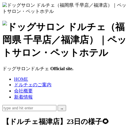
ド
ッ
グ
サ
ドッグサロンドルチェ
Official site.
ロ
HOME
ドルチェのご案内
ン
会社概要
新着情報
ド
ル
【ドルチェ福津店】23日の様子🌻
チ