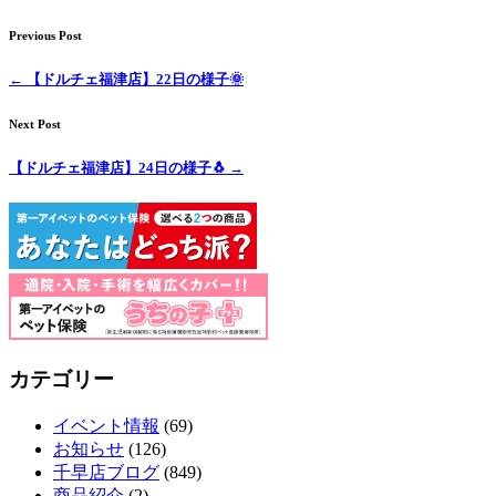
ト
Previous Post
ホ
←
【ドルチェ福津店】22日の様子🌞
テ
Next Post
ル
【ドルチェ福津店】24日の様子🐧
→
カテゴリー
イベント情報
(69)
お知らせ
(126)
千早店ブログ
(849)
商品紹介
(2)