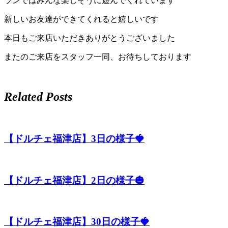
ランではみんな楽しそうに遊んでくれています
店）
新しいお友達ができてくれると嬉しいです
｜
本日もご来店いただきありがとうございました
ペ
またのご来店をスタッフ一同、お待ちしております
ッ
Related Posts
ト
サ
【ドルチェ福津店】3日の様子🍓
ロ
ン・
【ドルチェ福津店】2日の様子🎃
ペ
ッ
【ドルチェ福津店】30日の様子🍓