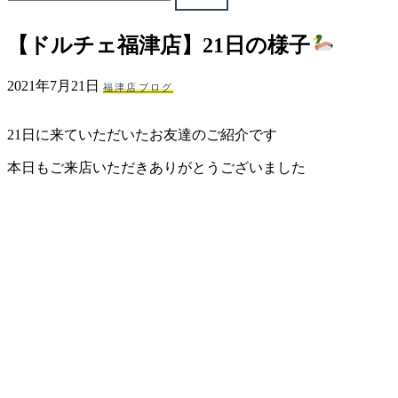
ェ
【ドルチェ福津店】21日の様子
（福
2021年7月21日
福津店ブログ
岡
21日に来ていただいたお友達のご紹介です
県
本日もご来店いただきありがとうございました
千
早
店
／
福
津