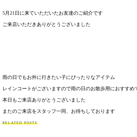
ェ
5月21日に来ていただいたお友達のご紹介です
（福
ご来店いただきありがとうございました
岡
県
千
早
雨の日でもお外に行きたい子にぴったりなアイテム
店
レインコートがございますので雨の日のお散歩用におすすめ
／
本日もご来店ありがとうございました
福
またのご来店をスタッフ一同、お待ちしております
RELATED POSTS
津