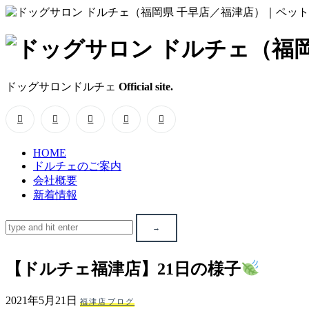
ド
ッ
ドッグサロンドルチェ
Official site.
グ
サ
HOME
ロ
ドルチェのご案内
会社概要
ン
新着情報
ド
ル
【ドルチェ福津店】21日の様子
チ
2021年5月21日
福津店ブログ