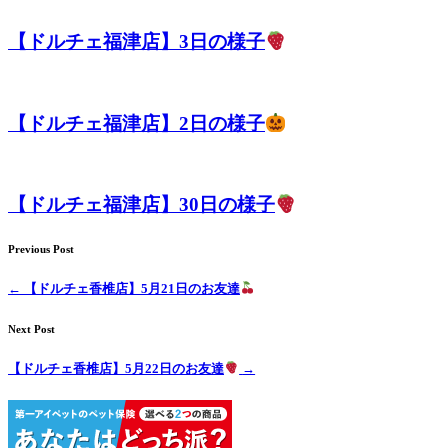
店）
【ドルチェ福津店】3日の様子
｜
ペ
【ドルチェ福津店】2日の様子
ッ
ト
【ドルチェ福津店】30日の様子
サ
Previous Post
ロ
←
【ドルチェ香椎店】5月21日のお友達
ン・
Next Post
ペ
【ドルチェ香椎店】5月22日のお友達
→
ッ