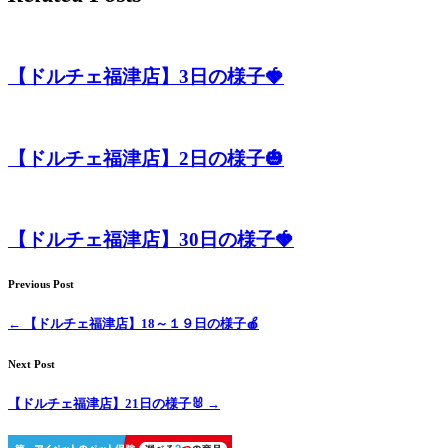
ペ
ッ
【ドルチェ福津店】3日の様子🍓
ト
サ
【ドルチェ福津店】2日の様子🎃
ロ
ン・
【ドルチェ福津店】30日の様子🍓
ペ
Previous Post
ッ
←
【ドルチェ福津店】18～１９日の様子🍎
ト
Next Post
ホ
【ドルチェ福津店】21日の様子🐰
→
テ