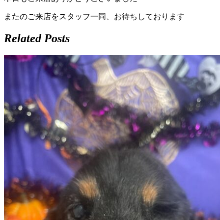
店）
またのご来店をスタッフ一同、お待ちしております
｜
Related Posts
ペ
ッ
ト
サ
ロ
ン・
ペ
ッ