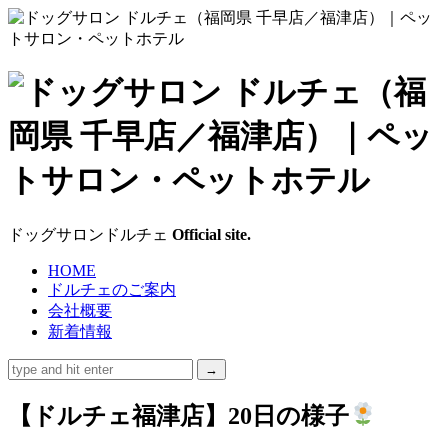
ド
ッ
グ
サ
ドッグサロンドルチェ
Official site.
ロ
HOME
ドルチェのご案内
ン
会社概要
新着情報
ド
ル
【ドルチェ福津店】20日の様子
チ