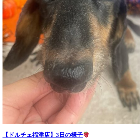
ト
ホ
テ
ル
【ドルチェ福津店】3日の様子