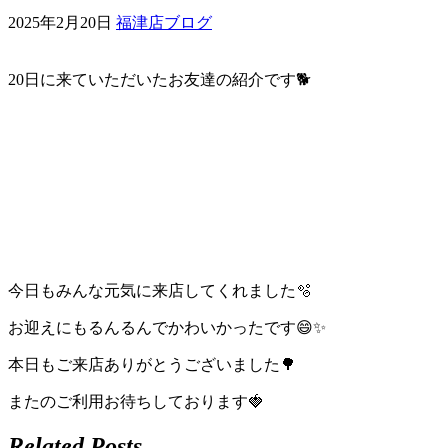
2025年2月20日
福津店ブログ
ェ
（福
20日に来ていただいたお友達の紹介です🐕
岡
県
千
早
今日もみんな元気に来店してくれました🫧
店
お迎えにもるんるんでかわいかったです😄✨
／
本日もご来店ありがとうございました🌳
福
またのご利用お待ちしております🍓
津
Related Posts