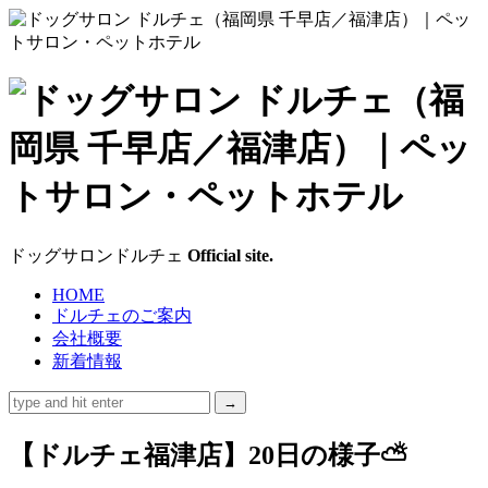
ド
ッ
グ
サ
ドッグサロンドルチェ
Official site.
ロ
HOME
ドルチェのご案内
ン
会社概要
新着情報
ド
ル
【ドルチェ福津店】20日の様子⛅
チ