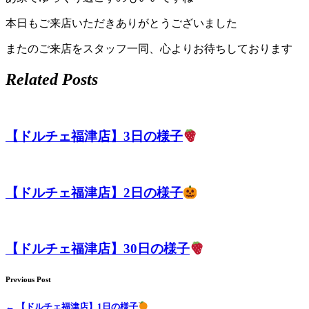
店）
本日もご来店いただきありがとうございました
｜
またのご来店をスタッフ一同、心よりお待ちしております
ペ
Related Posts
ッ
ト
【ドルチェ福津店】3日の様子
サ
ロ
【ドルチェ福津店】2日の様子
ン・
ペ
【ドルチェ福津店】30日の様子
ッ
Previous Post
←
【ドルチェ福津店】1日の様子