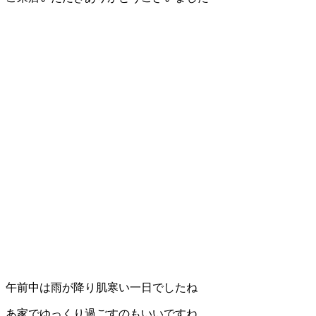
ェ
（福
岡
県
千
早
店
／
福
津
午前中は雨が降り肌寒い一日でしたね
あ家でゆっくり過ごすのもいいですね