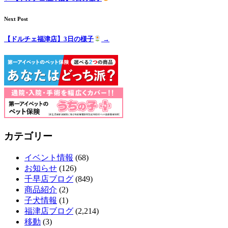
ト
ホ
Next Post
【ドルチェ福津店】3日の様子
→
テ
ル
カテゴリー
イベント情報
(68)
お知らせ
(126)
千早店ブログ
(849)
商品紹介
(2)
子犬情報
(1)
福津店ブログ
(2,214)
移動
(3)