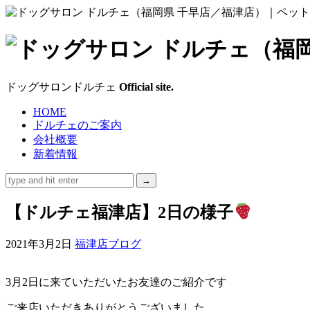
ド
ッ
ドッグサロンドルチェ
Official site.
グ
HOME
ドルチェのご案内
サ
会社概要
新着情報
ロ
ン
【ドルチェ福津店】2日の様子
ド
2021年3月2日
福津店ブログ
ル
3月2日に来ていただいたお友達のご紹介です
チ
ご来店いただきありがとうございました