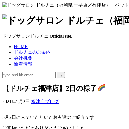
ド
ッ
ドッグサロンドルチェ
Official site.
グ
HOME
ドルチェのご案内
サ
会社概要
新着情報
ロ
ン
【ドルチェ福津店】2日の様子
ド
2021年5月2日
福津店ブログ
ル
5月2日に来ていただいたお友達のご紹介です
チ
ご来店いただきありがとうございました