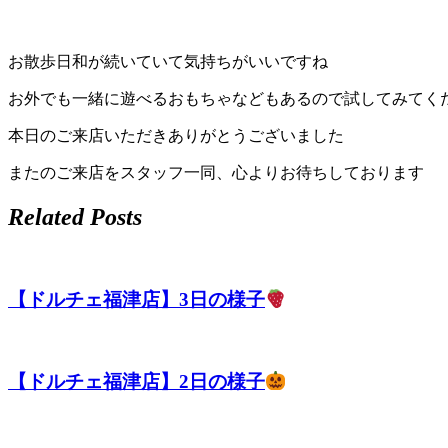
店）
｜
お散歩日和が続いていて気持ちがいいですね
ペ
お外でも一緒に遊べるおもちゃなどもあるので試してみてく
ッ
本日のご来店いただきありがとうございました
またのご来店をスタッフ一同、心よりお待ちしております
ト
Related Posts
サ
ロ
【ドルチェ福津店】3日の様子
ン・
ペ
【ドルチェ福津店】2日の様子
ッ