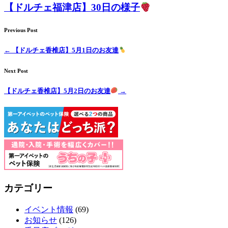
ト
【ドルチェ福津店】30日の様子
ホ
Previous Post
テ
←
【ドルチェ香椎店】5月1日のお友達
ル
Next Post
【ドルチェ香椎店】5月2日のお友達
→
カテゴリー
イベント情報
(69)
お知らせ
(126)