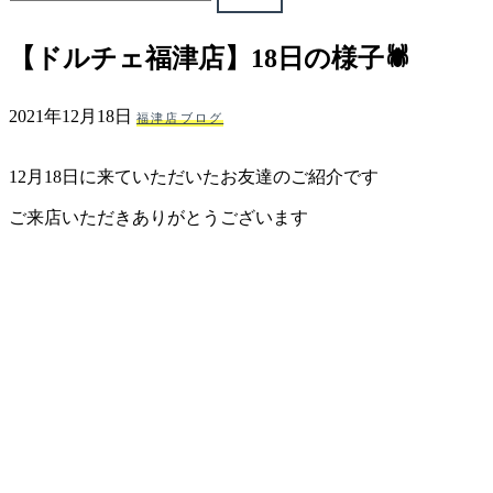
ェ
【ドルチェ福津店】18日の様子🕷
（福
2021年12月18日
福津店ブログ
岡
12月18日に来ていただいたお友達のご紹介です
県
ご来店いただきありがとうございます
千
早
店
／
福
津