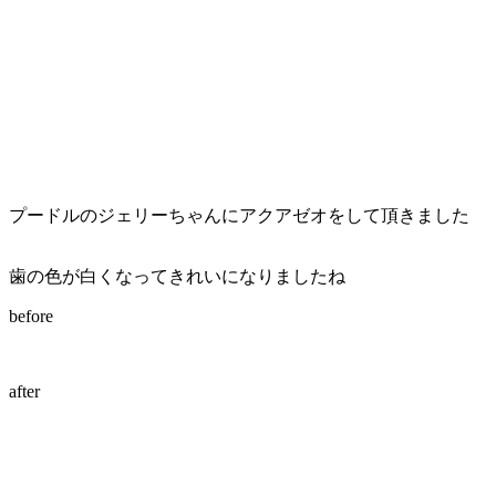
店）
｜
ペ
ッ
プードルのジェリーちゃんにアクアゼオをして頂きました
ト
サ
歯の色が白くなってきれいになりましたね
before
ロ
ン・
after
ペ
ッ