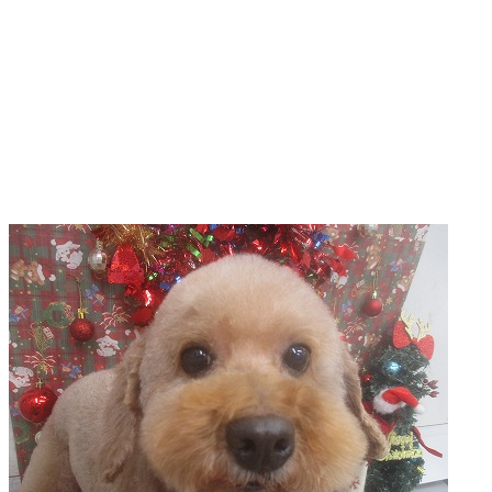
ト
ホ
テ
ル