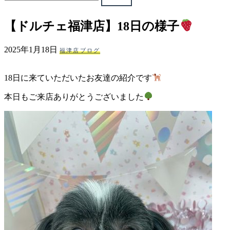
ェ
【ドルチェ福津店】18日の様子
（福
2025年1月18日
福津店ブログ
岡
18日に来ていただいたお友達の紹介です
県
本日もご来店ありがとうございました
千
早
店
／
福
津