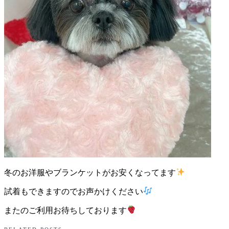
店）
｜
ペ
ッ
ト
サ
ロ
ン・
冬のお洋服やブランケットがお安くなってます
ペ
試着もできますのでお声かけください
またのご利用お待ちしております
ッ