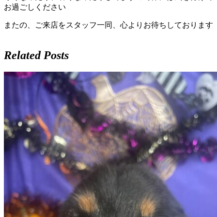
ペ
お過ごしください
ッ
またの、ご来店をスタッフ一同、心よりお待ちしております
ト
Related Posts
サ
ロ
ン・
ペ
ッ
ト
ホ
テ