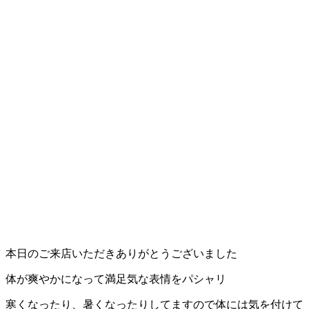
岡
県
千
早
店
／
福
津
店）
本日のご来店いただきありがとうございました
｜
体が爽やかになって満足気な表情をパシャリ
寒くなったり、暑くなったりしてますので体には気を付けて