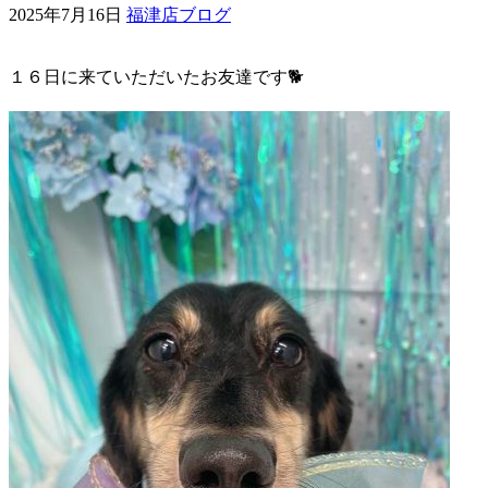
2025年7月16日
福津店ブログ
ェ
１６日に来ていただいたお友達です🐕
（福
岡
県
千
早
店
／
福
津