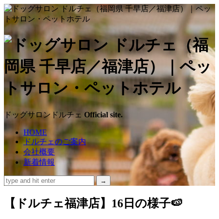
ド
ッ
グ
サ
ドッグサロンドルチェ
Official site.
ロ
HOME
ドルチェのご案内
ン
会社概要
新着情報
ド
ル
【ドルチェ福津店】16日の様子🍉
チ