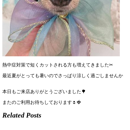
店）
｜
ペ
ッ
ト
熱中症対策で短くカットされる方も増えてきました✂
サ
最近夏がとっても暑いのでさっぱり涼しく過ごしませんか
ロ
本日もご来店ありがとうございました🌳
ン・
またのご利用お待ちしております🌷🍓
ペ
Related Posts
ッ