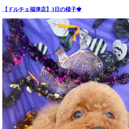
ト
【ドルチェ福津店】3日の様子🍓
ホ
テ
ル