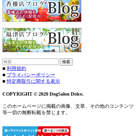
検
索:
■
利用規約
■
プライバシーポリシー
■
特定商取引に関する表示
COPYRIGHT © 2020 DogSalon Dolce.
このホームページに掲載の画像、文章、その他のコンテンツ
等一切の無断転載を禁じます。