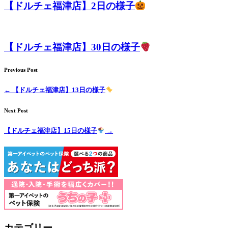
【ドルチェ福津店】2日の様子
店）
｜
【ドルチェ福津店】30日の様子
ペ
Previous Post
ッ
←
【ドルチェ福津店】13日の様子
ト
Next Post
サ
【ドルチェ福津店】15日の様子
→
ロ
ン・
ペ
ッ
カテゴリー