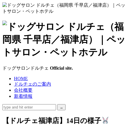
ド
ッ
グ
サ
ドッグサロンドルチェ
Official site.
ロ
HOME
ドルチェのご案内
ン
会社概要
新着情報
ド
ル
【ドルチェ福津店】14日の様子
チ