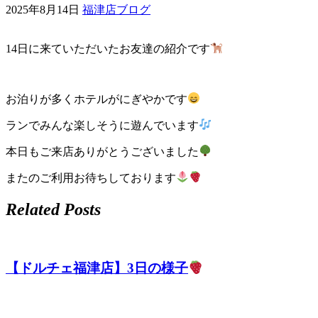
2025年8月14日
福津店ブログ
ェ
14日に来ていただいたお友達の紹介です
（福
岡
お泊りが多くホテルがにぎやかです
県
ランでみんな楽しそうに遊んでいます
千
本日もご来店ありがとうございました
早
またのご利用お待ちしております
Related Posts
店
／
【ドルチェ福津店】3日の様子
福
津