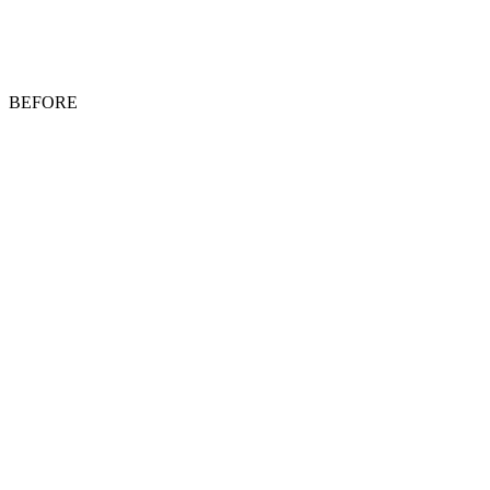
ト
ホ
BEFORE
テ
ル