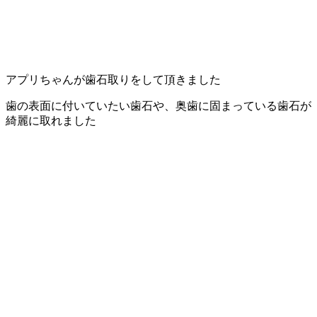
店）
｜
ペ
アプリちゃんが歯石取りをして頂きました
歯の表面に付いていたい歯石や、奥歯に固まっている歯石が
ッ
綺麗に取れました
ト
サ
ロ
ン・
ペ
ッ