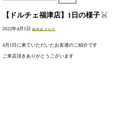
ェ
【ドルチェ福津店】1日の様子
（福
2022年4月1日
福津店ブログ
岡
4月1日に来ていただいたお友達のご紹介です
県
ご来店頂きありがとうございます
千
早
店
／
福
津