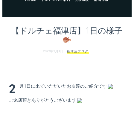
ェ
（福
岡
【ドルチェ福津店】1日の様子
県
2022年2月1日
福津店ブログ
千
早
店
2
月1日に来ていただいたお友達のご紹介です
／
ご来店頂きありがとうございます
福
津