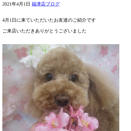
2021年4月1日
福津店ブログ
ェ
4月1日に来ていただいたお友達のご紹介です
（福
ご来店いただきありがとうございました
岡
県
千
早
店
／
福
津