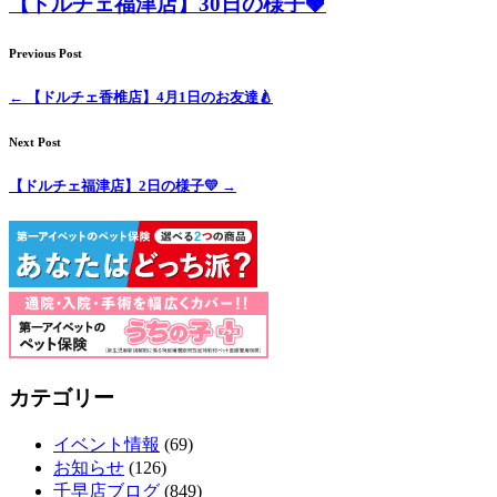
【ドルチェ福津店】30日の様子🍓
ト
Previous Post
ホ
←
【ドルチェ香椎店】4月1日のお友達🍐
テ
Next Post
ル
【ドルチェ福津店】2日の様子💛
→
カテゴリー
イベント情報
(69)
お知らせ
(126)
千早店ブログ
(849)