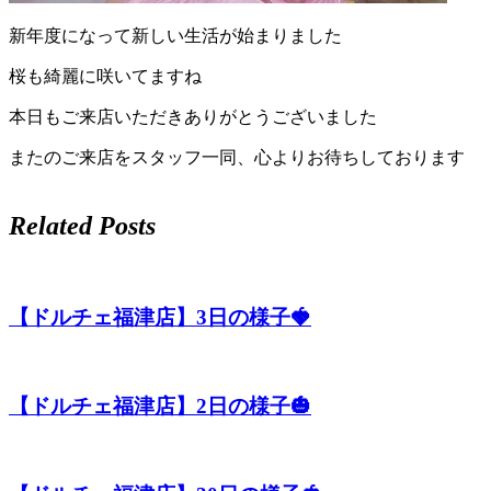
店）
新年度になって新しい生活が始まりました
｜
桜も綺麗に咲いてますね
本日もご来店いただきありがとうございました
ペ
またのご来店をスタッフ一同、心よりお待ちしております
ッ
ト
Related Posts
サ
ロ
【ドルチェ福津店】3日の様子🍓
ン・
【ドルチェ福津店】2日の様子🎃
ペ
ッ