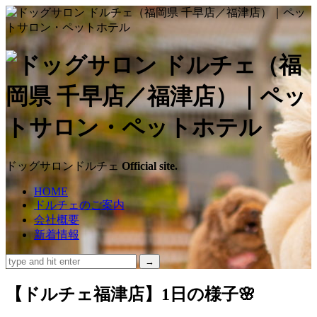
ド
ッ
グ
サ
ドッグサロンドルチェ
Official site.
ロ
HOME
ドルチェのご案内
ン
会社概要
新着情報
ド
ル
【ドルチェ福津店】1日の様子🌸
チ