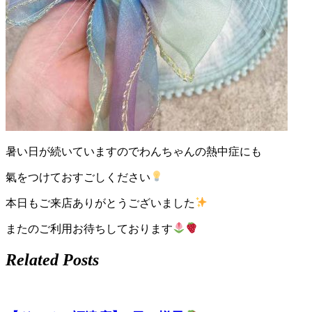
店）
｜
ペ
ッ
ト
暑い日が続いていますのでわんちゃんの熱中症にも
サ
氣をつけておすごしください
ロ
本日もご来店ありがとうございました
またのご利用お待ちしております
ン・
Related Posts
ペ
ッ