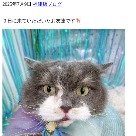
2025年7月9日
福津店ブログ
ェ
９日に来ていただいたお友達です
（福
岡
県
千
早
店
／
福
津