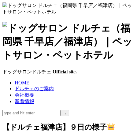
ド
ッ
グ
サ
ドッグサロンドルチェ
Official site.
ロ
HOME
ドルチェのご案内
ン
会社概要
新着情報
ド
ル
【ドルチェ福津店】９日の様子
チ