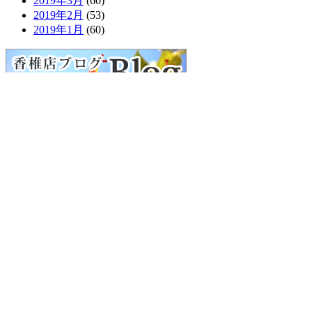
2019年3月
(60)
2019年2月
(53)
2019年1月
(60)
検
索:
■
利用規約
■
プライバシーポリシー
■
特定商取引に関する表示
COPYRIGHT © 2020 DogSalon Dolce.
このホームページに掲載の画像、文章、その他のコンテンツ