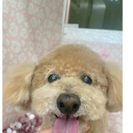
岡
県
千
早
店
／
福
津
店）
｜