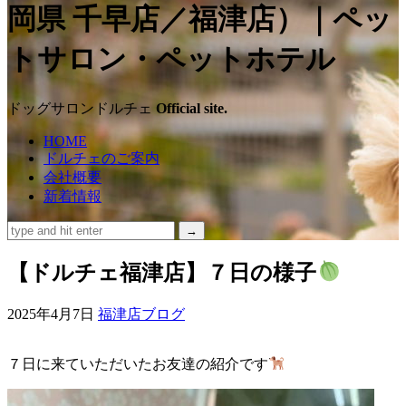
ッ
グ
サ
ドッグサロンドルチェ
Official site.
ロ
HOME
ドルチェのご案内
ン
会社概要
新着情報
ド
ル
【ドルチェ福津店】７日の様子
チ
2025年4月7日
福津店ブログ
ェ
７日に来ていただいたお友達の紹介です
（福