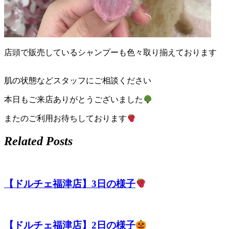
ペ
ッ
ト
店頭で販売しているシャンプーも色々取り揃えております
サ
肌の状態などスタッフにご相談ください
ロ
本日もご来店ありがとうございました
ン・
またのご利用お待ちしております
ペ
Related Posts
ッ
ト
【ドルチェ福津店】3日の様子
ホ
テ
【ドルチェ福津店】2日の様子