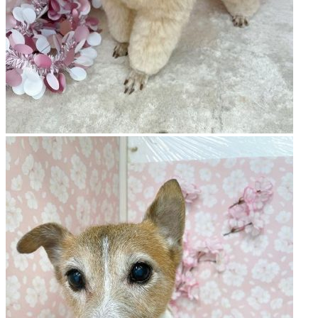
店）
｜
ペ
ッ
ト
サ
ロ
ン・
ペ
ッ