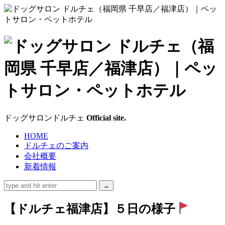
ド
ッ
グ
サ
ドッグサロンドルチェ
Official site.
ロ
HOME
ドルチェのご案内
ン
会社概要
新着情報
ド
ル
【ドルチェ福津店】５日の様子
チ