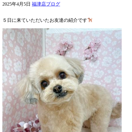
2025年4月5日
福津店ブログ
ェ
５日に来ていただいたお友達の紹介です
（福
岡
県
千
早
店
／
福
津