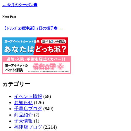
店）
←
今月のクーポン🎃
｜
Next Post
ペ
【ドルチェ福津店】2日の様子🎃
→
ッ
ト
サ
ロ
カテゴリー
ン・
イベント情報
(68)
お知らせ
(126)
ペ
千早店ブログ
(849)
商品紹介
(2)
ッ
子犬情報
(1)
福津店ブログ
(2,214)