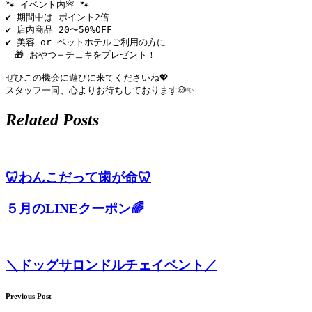
🐾 イベント内容 🐾

ェ
✔ 期間中は ポイント2倍

✔ 店内商品 20〜50%OFF

（福
✔ 美容 or ペットホテルご利用の方に

　🎁 おやつ＋チェキをプレゼント！

岡
ぜひこの機会に遊びに来てくださいね💖

スタッフ一同、心よりお待ちしております🐶✨
県
Related Posts
千
早
🦷わんこだって歯が命🦷
店
５月のLINEクーポン🌈
／
福
＼ドッグサロンドルチェイベント／
津
Previous Post