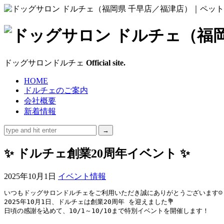
ド
ッ
ドッグサロンドルチェ
Official site.
グ
HOME
ドルチェのご案内
サ
会社概要
新着情報
ロ
ン
✨ ドルチェ創業20周年イベント ✨
ド
2025年10月1日
イベント情報
ル
いつもドッグサロンドルチェをご利用いただき誠にありがとうございます☺️

2025年10月1日、ドルチェは創業20周年 を迎えました💐

チ
日頃の感謝を込めて、10/1～10/10まで特別イベントを開催します！
