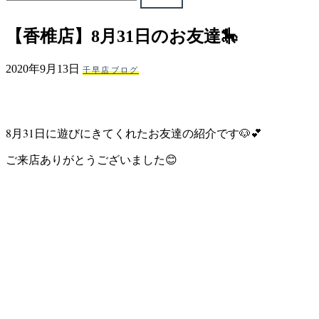
ェ
【香椎店】8月31日のお友達🎠
（福
2020年9月13日
千早店ブログ
岡
県
8月31日に遊びにきてくれたお友達の紹介です🐶💕
千
ご来店ありがとうございました😊
早
店
／
福
津