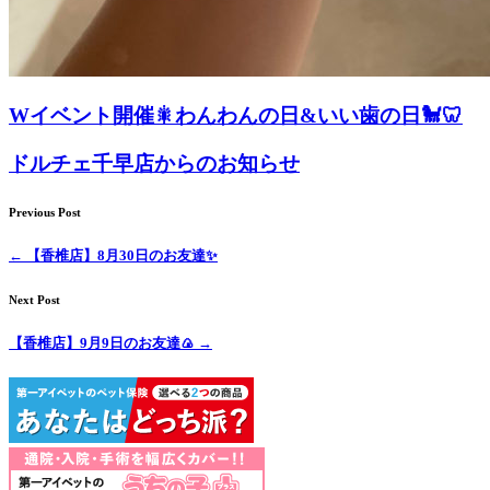
Wイベント開催🎇わんわんの日&いい歯の日🐩🦷
ドルチェ千早店からのお知らせ
Previous Post
←
【香椎店】8月30日のお友達✨
Next Post
【香椎店】9月9日のお友達🍙
→