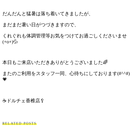
ト
だんだんと猛暑は落ち着いてきましたが、
ホ
まだまだ暑い日がつづきますので、
テ
くれぐれも体調管理等お気をつけてお過ごしくださいませ
(+o+)💦
ル
本日もご来店いただきありがとうございました🌈
またのご利用をスタッフ一同、心待ちにしております(#^^#)
💗
☕ドルチェ香椎店🥄
RELATED POSTS