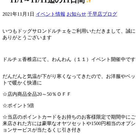
ェ
2021年11月1日
イベント情報
お知らせ
千早店ブログ
（福
いつもドッグサロンドルチェをご利用いただきまして、誠に
岡
ありがとうございます
県
ドルチェ香椎店にて、わんわん（１１）イベント開催中です
千
だんだんと気温が下がり寒くなってきたので、お洋服やベッ
早
トで暖かく快適に
店
☆店内商品全品20～50％ＯＦＦ
／
☆ポイント5倍
☆当店のポイントカードをお持ちのお客様限定で期間中にご
福
来店された方には豪華なオヤツセットや1500円相当のオプシ
ョンサービスが当たるくじ引き付き
津