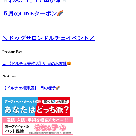
５月のLINEクーポン
＼ドッグサロンドルチェイベント／
Previous Post
←
【ドルチェ香椎店】31日のお友達
Next Post
【ドルチェ福津店】1日の様子
→