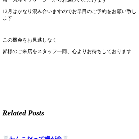
ト
12月はかなり混み合いますのでお早目のご予約をお願い致し
ます。
ホ
テ
この機会をお見逃しなく
ル
皆様のご来店をスタッフ一同、心よりお待ちしております
Related Posts
わんこだって歯が命