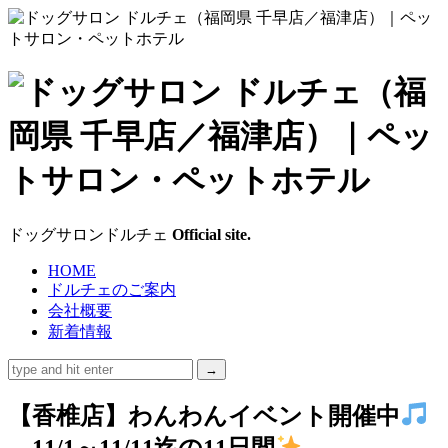
ド
ッ
グ
サ
ドッグサロンドルチェ
Official site.
ロ
HOME
ドルチェのご案内
ン
会社概要
新着情報
ド
ル
【香椎店】わんわんイベント開催中
チ
11/1～11/11迄の11日間