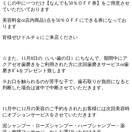
くじの中に一つだけ【なんでも50％ＯＦＦ券】をご用意させ
店）
ていただいております
｜
美容料金or店内商品1点を50％ＯＦＦにできる券になってお
ります
ペ
皆様ぜひドルチェにご来店ください
ッ
☆また、11月8日の（いい歯の日）にちなんで、期間中にア
ト
クアゼオ歯磨きをご利用された方に次回歯磨きサービスor歯
磨きｶﾞﾑをプレゼント致します
サ
※お口を触られるのが苦手な子で、歯石取りが負担になると
ロ
判断した場合は途中で中断させていただきます。
ン・
11月中に12月の美容のご予約をされたお客様には次回美容時
ペ
にオプションサービスをさせていただきます
ッ
泥シャンプー・ローズシャンプー・ハーブシャンプー・薬
浴・肉球マッサージ からお選びいただけます