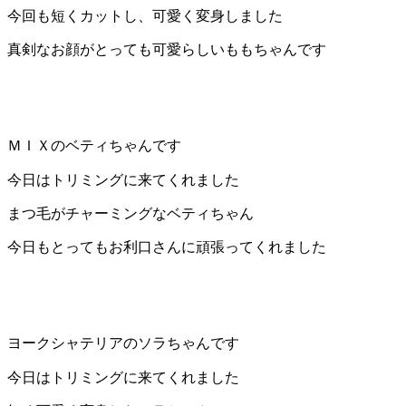
ェ
今回も短くカットし、可愛く変身しました
（福
真剣なお顔がとっても可愛らしいももちゃんです
岡
県
ＭＩＸのベティちゃんです
千
今日はトリミングに来てくれました
早
まつ毛がチャーミングなベティちゃん
今日もとってもお利口さんに頑張ってくれました
店
／
福
ヨークシャテリアのソラちゃんです
津
今日はトリミングに来てくれました