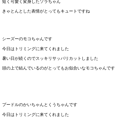
店）
短く可愛く変身したソラちゃん
きゃとんとした表情がとってもキュートですね
｜
ペ
ッ
シーズーのモコちゃんです
ト
今日はトリミングに来てくれました
サ
暑い日が続くのでスッキリサッパリカットしました
頭の上で結んでいるのがとってもお似合いなモコちゃんです
ロ
ン・
ペ
ッ
プードルのかいちゃんとくうちゃんです
今日はトリミングに来てくれました