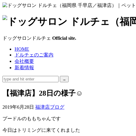
ド
ッ
ドッグサロンドルチェ
Official site.
グ
HOME
ドルチェのご案内
サ
会社概要
新着情報
ロ
ン
【福津店】28日の様子☺
ド
2019年6月28日
福津店ブログ
ル
プードルのももちゃんです
チ
今日はトリミングに来てくれました