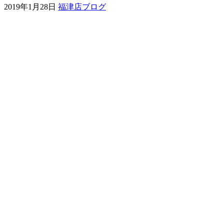
2019年1月28日
福津店ブログ
ェ
（福
岡
県
千
早
店
／
福
津