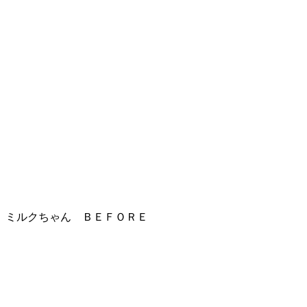
ト
ホ
テ
ル
ミルクちゃん ＢＥＦＯＲＥ