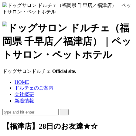
ド
ッ
グ
サ
ドッグサロンドルチェ
Official site.
ロ
HOME
ドルチェのご案内
ン
会社概要
新着情報
ド
ル
【福津店】28日のお友達★☆
チ