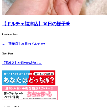
【ドルチェ福津店】30日の様子🍓
Previous Post
←
【香椎店】26日のドルチェ♥
Next Post
【香椎店】27日のお友達♪
→