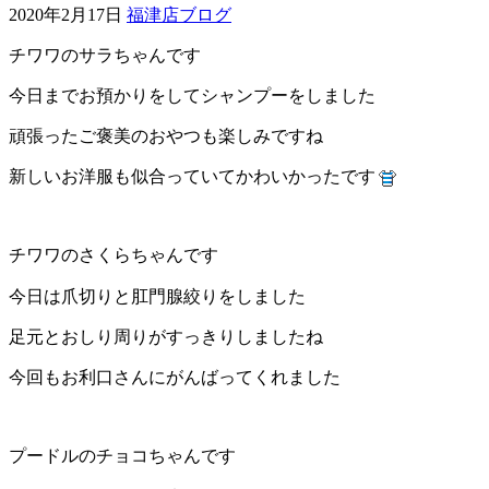
2020年2月17日
福津店ブログ
ェ
チワワのサラちゃんです
（福
今日までお預かりをしてシャンプーをしました
岡
頑張ったご褒美のおやつも楽しみですね
新しいお洋服も似合っていてかわいかったです
県
千
チワワのさくらちゃんです
早
今日は爪切りと肛門腺絞りをしました
店
足元とおしり周りがすっきりしましたね
／
今回もお利口さんにがんばってくれました
福
プードルのチョコちゃんです
津