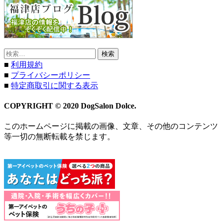
検
索:
■
利用規約
■
プライバシーポリシー
■
特定商取引に関する表示
COPYRIGHT © 2020 DogSalon Dolce.
このホームページに掲載の画像、文章、その他のコンテンツ
等一切の無断転載を禁じます。