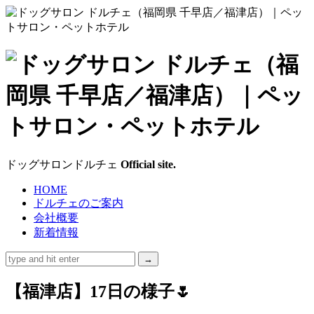
ド
ッ
グ
サ
ドッグサロンドルチェ
Official site.
ロ
HOME
ドルチェのご案内
ン
会社概要
新着情報
ド
ル
【福津店】17日の様子🌷
チ