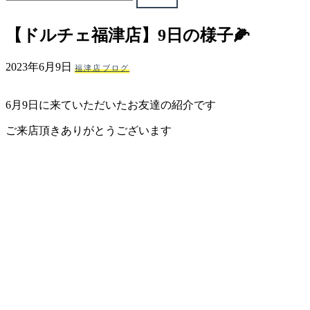
ェ
【ドルチェ福津店】9日の様子🌽
（福
2023年6月9日
福津店ブログ
岡
6月9日に来ていただいたお友達の紹介です
県
ご来店頂きありがとうございます
千
早
店
／
福
津