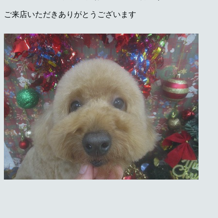
岡
ご来店いただきありがとうございます
県
千
早
店
／
福
津
店）
｜
ペ
ッ