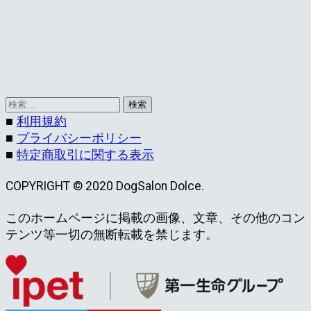
検
索:
■
利用規約
■
プライバシーポリシー
■
特定商取引に関する表示
COPYRIGHT © 2020 DogSalon Dolce.
このホームページに掲載の画像、文章、その他のコン
テンツ等一切の無断転載を禁じます。