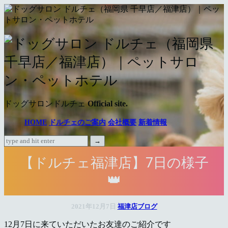
ド
ッ
グ
サ
ドッグサロンドルチェ
Official site.
ロ
HOME
ドルチェのご案内
会社概要
新着情報
ン
ド
【ドルチェ福津店】7日の様子
ル
👑
チ
ェ
2021年12月7日
福津店ブログ
（福
12月7日に来ていただいたお友達のご紹介です