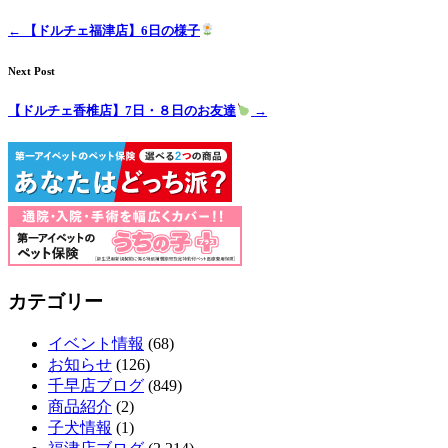
ト
←
【ドルチェ福津店】6日の様子
ホ
Next Post
テ
【ドルチェ香椎店】7日・８日のお友達
→
ル
カテゴリー
イベント情報
(68)
お知らせ
(126)
千早店ブログ
(849)
商品紹介
(2)
子犬情報
(1)