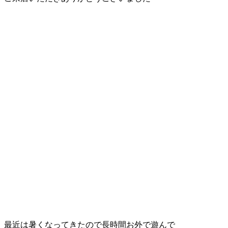
ェ
（福
岡
県
千
早
店
／
福
津
最近は暑くなってきたので長時間お外で遊んで