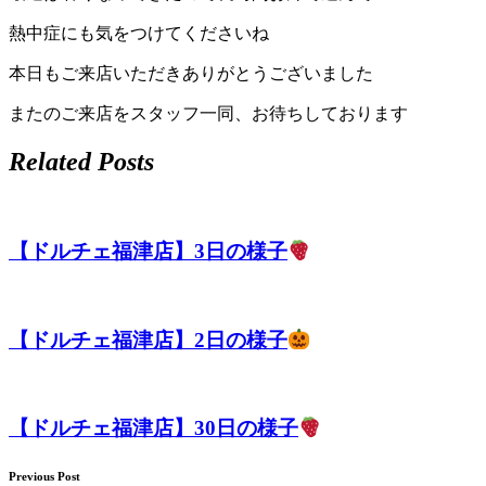
店）
熱中症にも気をつけてくださいね
｜
本日もご来店いただきありがとうございました
ペ
またのご来店をスタッフ一同、お待ちしております
ッ
Related Posts
ト
サ
【ドルチェ福津店】3日の様子
ロ
ン・
【ドルチェ福津店】2日の様子
ペ
【ドルチェ福津店】30日の様子
ッ
Previous Post