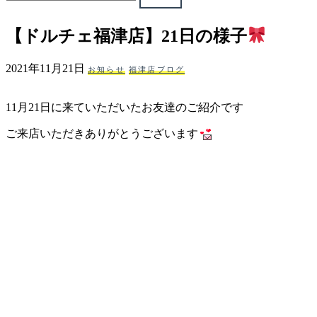
ェ
【ドルチェ福津店】21日の様子
（福
2021年11月21日
お知らせ
福津店ブログ
岡
11月21日に来ていただいたお友達のご紹介です
県
ご来店いただきありがとうございます
千
早
店
／
福
津