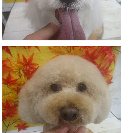
ト
ホ
テ
ル