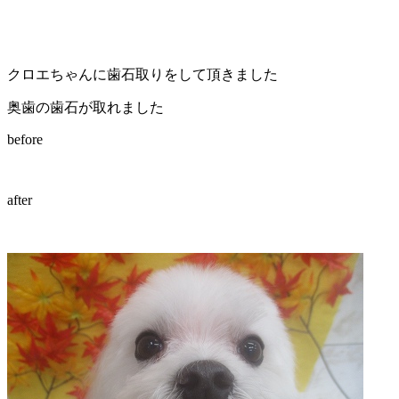
店）
｜
クロエちゃんに歯石取りをして頂きました
ペ
奥歯の歯石が取れました
ッ
before
ト
after
サ
ロ
ン・
ペ
ッ