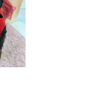
ッ
ト
サ
ロ