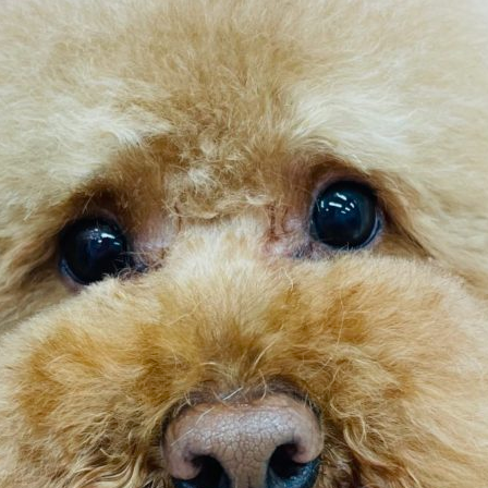
ェ
（福
岡