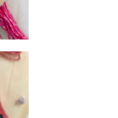
店）
｜
ペ