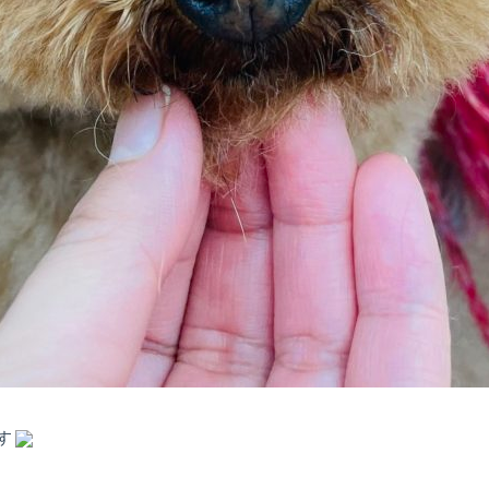
県
千
早
店
す