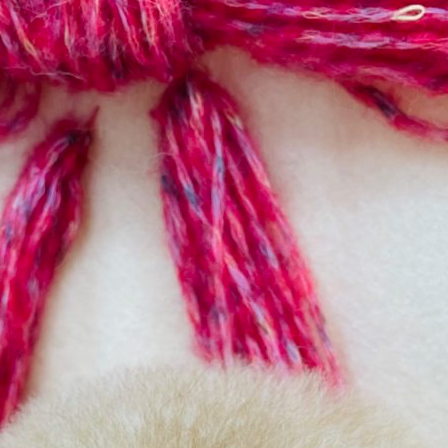
ド
ル
チ