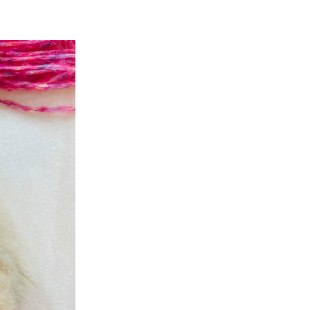
／
福
津