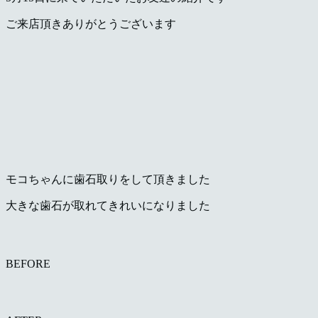
岡
ご来店頂きありがとうございます
県
千
早
店
／
福
モコちゃんに歯石取りをして頂きました
津
大きな歯石が取れてきれいになりました
店）
｜
BEFORE
ペ
ッ