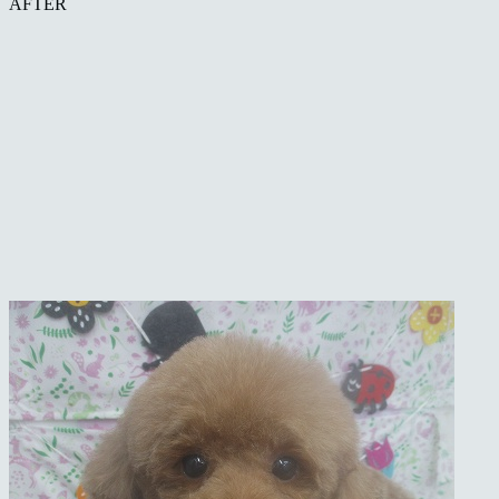
AFTER
ト
サ
ロ
ン・
ペ
ッ
ト
ホ
テ
ル