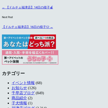
←
【ドルチェ福津店】14日の様子🍎
Next Post
【ドルチェ福津店】16日の様子👕
→
カテゴリー
イベント情報
(68)
お知らせ
(126)
千早店ブログ
(849)
商品紹介
(2)
子犬情報
(1)