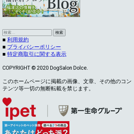
検
索:
■
利用規約
■
プライバシーポリシー
■
特定商取引に関する表示
COPYRIGHT © 2020 DogSalon Dolce.
このホームページに掲載の画像、文章、その他のコン
テンツ等一切の無断転載を禁じます。