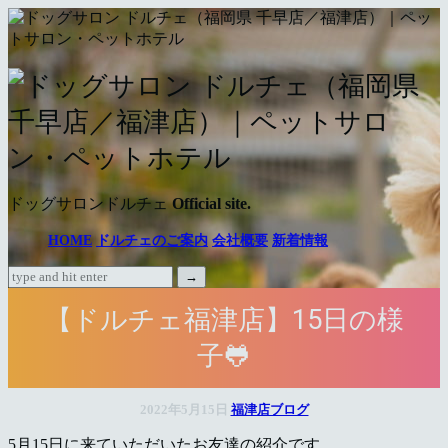
ド
ッ
グ
サ
ドッグサロンドルチェ
Official site.
ロ
HOME
ドルチェのご案内
会社概要
新着情報
ン
ド
【ドルチェ福津店】15日の様
ル
子🐸
チ
ェ
2022年5月15日
福津店ブログ
（福
5月15日に来ていただいたお友達の紹介です